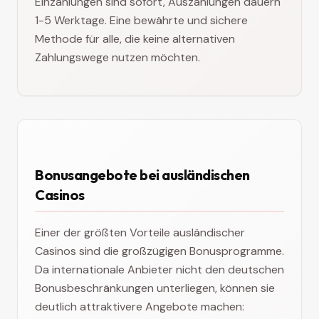
Einzahlungen sind sofort, Auszahlungen dauern
1-5 Werktage. Eine bewährte und sichere
Methode für alle, die keine alternativen
Zahlungswege nutzen möchten.
Bonusangebote bei ausländischen
Casinos
Einer der größten Vorteile ausländischer
Casinos sind die großzügigen Bonusprogramme.
Da internationale Anbieter nicht den deutschen
Bonusbeschränkungen unterliegen, können sie
deutlich attraktivere Angebote machen: