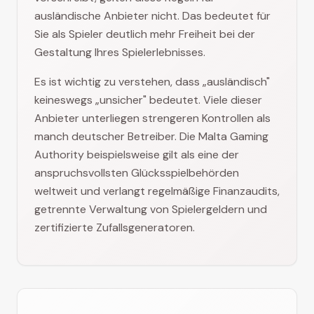
ausländische Anbieter nicht. Das bedeutet für
Sie als Spieler deutlich mehr Freiheit bei der
Gestaltung Ihres Spielerlebnisses.
Es ist wichtig zu verstehen, dass „ausländisch"
keineswegs „unsicher" bedeutet. Viele dieser
Anbieter unterliegen strengeren Kontrollen als
manch deutscher Betreiber. Die Malta Gaming
Authority beispielsweise gilt als eine der
anspruchsvollsten Glücksspielbehörden
weltweit und verlangt regelmäßige Finanzaudits,
getrennte Verwaltung von Spielergeldern und
zertifizierte Zufallsgeneratoren.