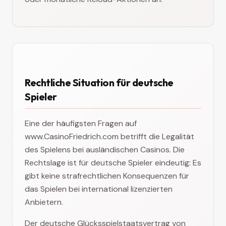
Rechtliche Situation für deutsche
Spieler
Eine der häufigsten Fragen auf
www.CasinoFriedrich.com
betrifft die Legalität
des Spielens bei ausländischen Casinos. Die
Rechtslage ist für deutsche Spieler eindeutig: Es
gibt keine strafrechtlichen Konsequenzen für
das Spielen bei international lizenzierten
Anbietern.
Der deutsche Glücksspielstaatsvertrag von