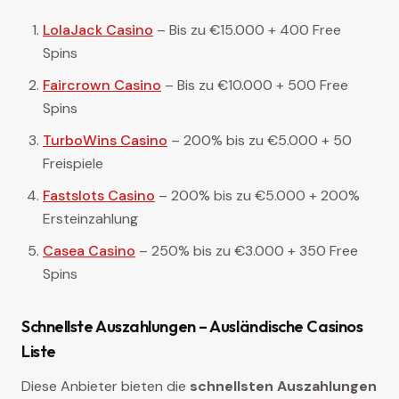
LolaJack Casino
–
Bis zu €15.000
+ 400 Free
Spins
Faircrown Casino
–
Bis zu €10.000
+ 500 Free
Spins
TurboWins Casino
–
200% bis zu €5.000
+ 50
Freispiele
Fastslots Casino
–
200% bis zu €5.000
+ 200%
Ersteinzahlung
Casea Casino
–
250% bis zu €3.000
+ 350 Free
Spins
Schnellste Auszahlungen – Ausländische Casinos
Liste
Diese Anbieter bieten die
schnellsten Auszahlungen