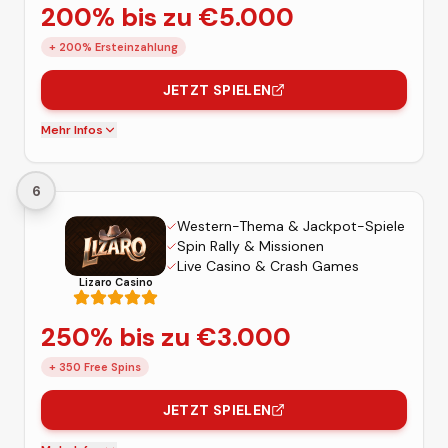
200% bis zu €5.000
+ 200% Ersteinzahlung
JETZT SPIELEN
Mehr Infos
6
Western-Thema & Jackpot-Spiele
Spin Rally & Missionen
Live Casino & Crash Games
Lizaro Casino
250% bis zu €3.000
+ 350 Free Spins
JETZT SPIELEN