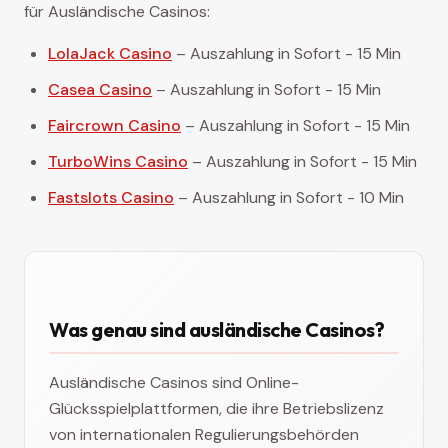
für
Ausländische Casinos
:
LolaJack Casino
–
Auszahlung in Sofort - 15 Min
Casea Casino
–
Auszahlung in Sofort - 15 Min
Faircrown Casino
–
Auszahlung in Sofort - 15 Min
TurboWins Casino
–
Auszahlung in Sofort - 15 Min
Fastslots Casino
–
Auszahlung in Sofort - 10 Min
Was genau sind ausländische Casinos?
Ausländische Casinos sind Online-
Glücksspielplattformen, die ihre Betriebslizenz
von internationalen Regulierungsbehörden