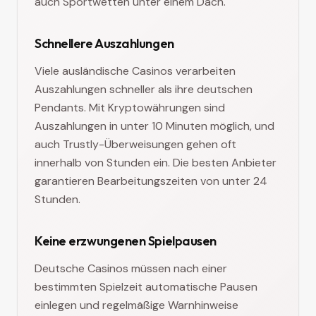
auch Sportwetten unter einem Dach.
Schnellere Auszahlungen
Viele ausländische Casinos verarbeiten
Auszahlungen schneller als ihre deutschen
Pendants. Mit Kryptowährungen sind
Auszahlungen in unter 10 Minuten möglich, und
auch Trustly-Überweisungen gehen oft
innerhalb von Stunden ein. Die besten Anbieter
garantieren Bearbeitungszeiten von unter 24
Stunden.
Keine erzwungenen Spielpausen
Deutsche Casinos müssen nach einer
bestimmten Spielzeit automatische Pausen
einlegen und regelmäßige Warnhinweise