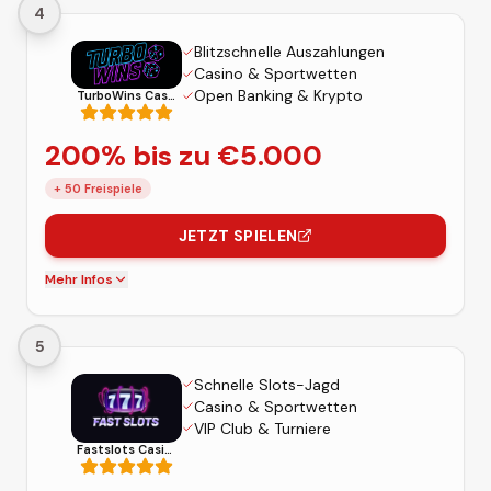
4
Blitzschnelle Auszahlungen
Casino & Sportwetten
Open Banking & Krypto
TurboWins Casino
200% bis zu €5.000
+ 50 Freispiele
JETZT SPIELEN
Mehr Infos
5
Schnelle Slots-Jagd
Casino & Sportwetten
VIP Club & Turniere
Fastslots Casino