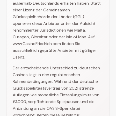
außerhalb Deutschlands erhalten haben. Statt
einer Lizenz der Gemeinsamen
Glücksspielbehörde der Länder (GGL)
operieren diese Anbieter unter der Aufsicht
renommierter Jurisdiktionen wie Malta,
Curaçao, Gibraltar oder der Isle of Man. Auf
www.CasinoFriedrich.com
finden Sie
ausschließlich geprüfte Anbieter mit gültiger
Lizenz.
Der entscheidende Unterschied zu deutschen
Casinos liegt in den regulatorischen
Rahmenbedingungen. Während der deutsche
Glücksspielstaatsvertrag von 2021 strenge
Auflagen wie monatliche Einzahlungslimits von
€1.000, verpflichtende Spielpausen und die
Anbindung an die OASIS-Sperrdatei
vorschreibt, gelten diese Regeln für