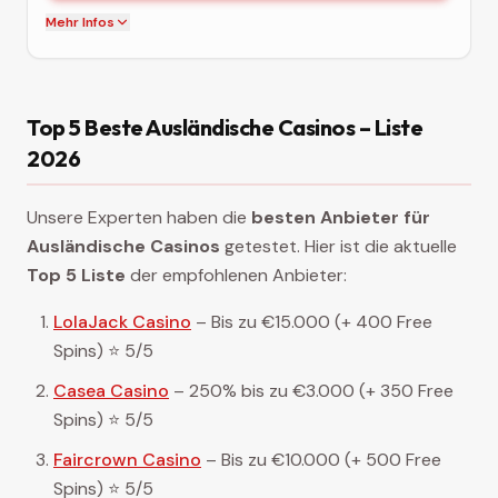
Mehr Infos
Top
5
Beste
Ausländische Casinos
– Liste
2026
Unsere Experten haben die
besten Anbieter für
Ausländische Casinos
getestet. Hier ist die aktuelle
Top
5
Liste
der empfohlenen Anbieter:
LolaJack Casino
–
Bis zu €15.000
(+ 400 Free
Spins)
⭐
5
/5
Casea Casino
–
250% bis zu €3.000
(+ 350 Free
Spins)
⭐
5
/5
Faircrown Casino
–
Bis zu €10.000
(+ 500 Free
Spins)
⭐
5
/5