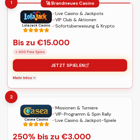
1
🚀 Brandneues Casino
Live Casino & Jackpots
VIP Club & Aktionen
LolaJack Casino
Sofortüberweisung & Krypto
Bis zu €15.000
+ 400 Free Spins
JETZT SPIELEN
Mehr Infos
2
Missionen & Turniere
VIP-Programm & Spin Rally
Casea Casino
Live Casino & Jackpot-Spiele
250% bis zu €3.000