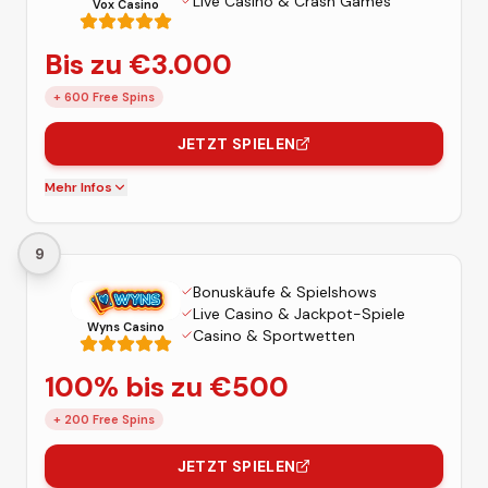
Live Casino & Crash Games
Vox Casino
Bis zu €3.000
+ 600 Free Spins
JETZT SPIELEN
Mehr Infos
9
Bonuskäufe & Spielshows
Live Casino & Jackpot-Spiele
Wyns Casino
Casino & Sportwetten
100% bis zu €500
+ 200 Free Spins
JETZT SPIELEN