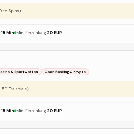
Free Spins
)
 15 Min
Min. Einzahlung:
20 EUR
asino & Sportwetten
Open Banking & Krypto
+ 50 Freispiele
)
 15 Min
Min. Einzahlung:
20 EUR