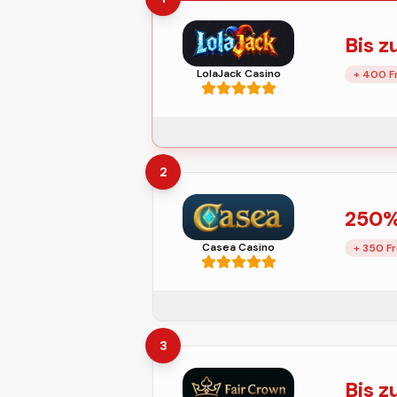
Bis z
LolaJack Casino
+ 400 F
2
250%
Casea Casino
+ 350 F
3
Bis z