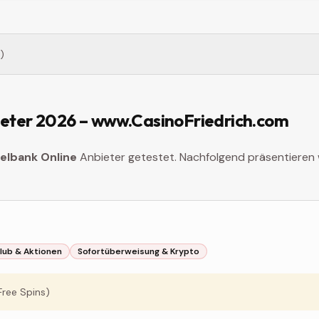
)
ieter
2026
–
www.CasinoFriedrich.com
elbank Online
Anbieter getestet. Nachfolgend präsentieren w
Club & Aktionen
Sofortüberweisung & Krypto
Free Spins
)