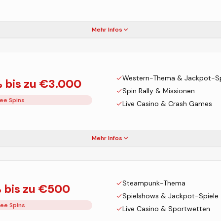
Mehr Infos
Western-Thema & Jackpot-Sp
 bis zu €3.000
Spin Rally & Missionen
ree Spins
Live Casino & Crash Games
Mehr Infos
Steampunk-Thema
 bis zu €500
Spielshows & Jackpot-Spiele
ree Spins
Live Casino & Sportwetten