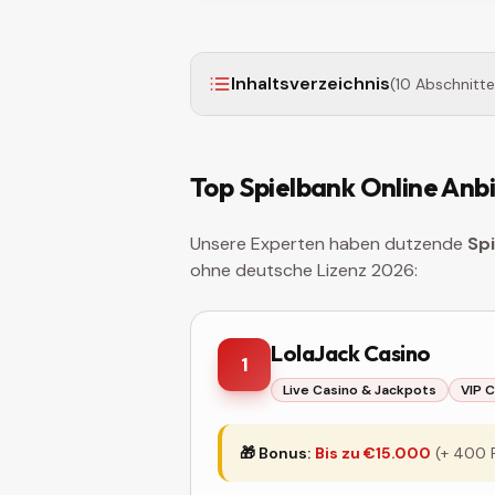
Inhaltsverzeichnis
(
10
Abschnitte
Top Spielbank Online Anb
Unsere Experten haben dutzende
Spi
ohne deutsche Lizenz
2026
:
LolaJack Casino
1
Live Casino & Jackpots
VIP 
🎁 Bonus:
Bis zu €15.000
(
+ 400 