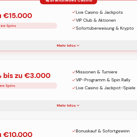
🚀 Brandneues Casino
Live Casino & Jackpots
u €15.000
VIP Club & Aktionen
ree Spins
Sofortüberweisung & Krypto
Mehr Infos
Missionen & Turniere
 bis zu €3.000
VIP-Programm & Spin Rally
ree Spins
Live Casino & Jackpot-Spiele
Mehr Infos
Bonuskauf & Sofortgewinn
u €10.000