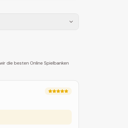
ir die besten Online Spielbanken