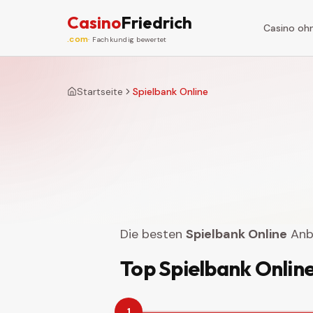
Casino
Friedrich
Casino oh
.com
·
Fachkundig bewertet
Startseite
Spielbank Online
Die besten
Spielbank Online
Anbi
Top Spielbank Online
1