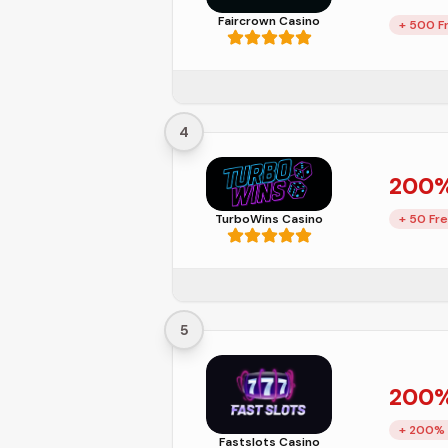
Faircrown Casino
+ 500 F
4
200%
+ 50 Fre
TurboWins Casino
5
200%
+ 200% 
Fastslots Casino