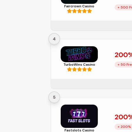
Faircrown Casino
+ 500 F
4
200%
+ 50 Fre
TurboWins Casino
5
200%
+ 200% 
Fastslots Casino