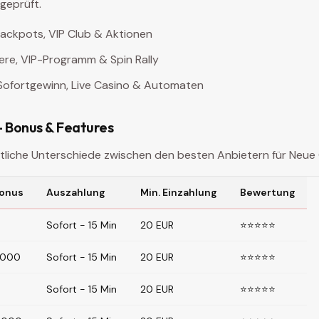
geprüft.
Jackpots
,
VIP Club & Aktionen
ere
,
VIP-Programm & Spin Rally
Sofortgewinn
,
Live Casino & Automaten
– Bonus & Features
tliche Unterschiede zwischen den besten Anbietern für
Neue 
onus
Auszahlung
Min. Einzahlung
Bewertung
Sofort - 15 Min
20 EUR
⭐⭐⭐⭐⭐
.000
Sofort - 15 Min
20 EUR
⭐⭐⭐⭐⭐
Sofort - 15 Min
20 EUR
⭐⭐⭐⭐⭐