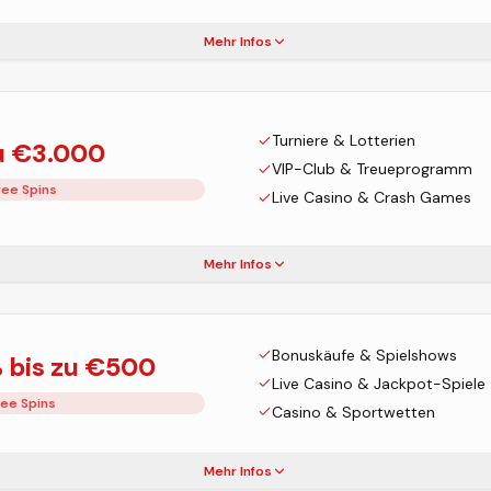
Mehr Infos
Turniere & Lotterien
zu €3.000
VIP-Club & Treueprogramm
ree Spins
Live Casino & Crash Games
Mehr Infos
Bonuskäufe & Spielshows
 bis zu €500
Live Casino & Jackpot-Spiele
ree Spins
Casino & Sportwetten
Mehr Infos