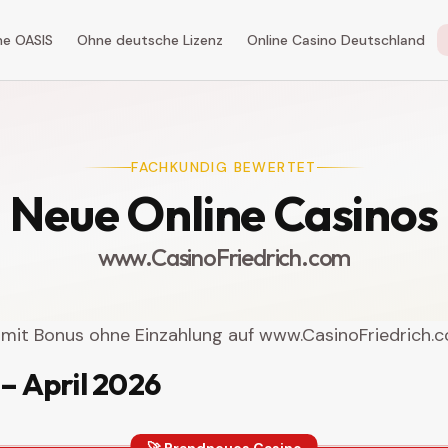
ne OASIS
Ohne deutsche Lizenz
Online Casino Deutschland
FACHKUNDIG BEWERTET
Neue Online Casinos
www.CasinoFriedrich.com
mit Bonus ohne Einzahlung auf
www.CasinoFriedrich.
– April 2026