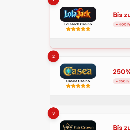
Bis z
LolaJack Casino
+ 400 F
2
250%
Casea Casino
+ 350 F
3
Bis z