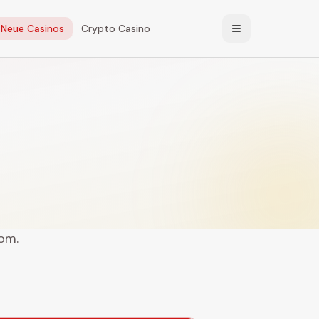
Neue Casinos
Crypto Casino
com
.