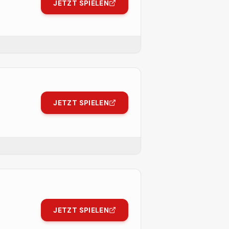
JETZT SPIELEN
JETZT SPIELEN
JETZT SPIELEN