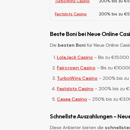
TurboWins Casino
200% bis zu €
Fastslots Casino
200% bis zu €
Beste Boni bei Neue Online Cas
Die
besten Boni
für
Neue Online Casi
LolaJack Casino
–
Bis zu €15.000
Faircrown Casino
–
Bis zu €10.00
TurboWins Casino
–
200% bis zu
Fastslots Casino
–
200% bis zu 
Casea Casino
–
250% bis zu €3.
Schnellste Auszahlungen – Neue
Diese Anbieter bieten die
schnellst