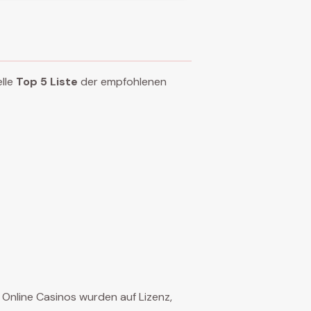
elle
Top
5
Liste
der empfohlenen
 Online Casinos wurden auf Lizenz,