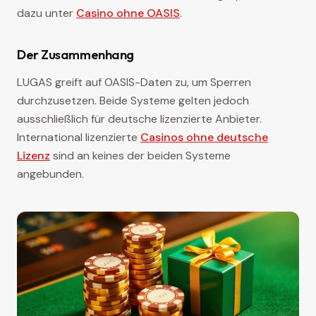
dazu unter
Casino ohne OASIS
.
Der Zusammenhang
LUGAS greift auf OASIS-Daten zu, um Sperren
durchzusetzen. Beide Systeme gelten jedoch
ausschließlich für deutsche lizenzierte Anbieter.
International lizenzierte
Casinos ohne deutsche
Lizenz
sind an keines der beiden Systeme
angebunden.