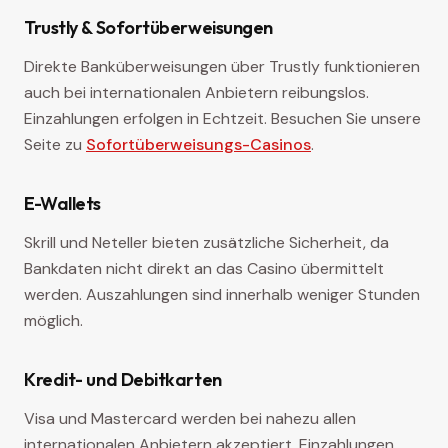
Trustly & Sofortüberweisungen
Direkte Banküberweisungen über Trustly funktionieren
auch bei internationalen Anbietern reibungslos.
Einzahlungen erfolgen in Echtzeit. Besuchen Sie unsere
Seite zu
Sofortüberweisungs-Casinos
.
E-Wallets
Skrill und Neteller bieten zusätzliche Sicherheit, da
Bankdaten nicht direkt an das Casino übermittelt
werden. Auszahlungen sind innerhalb weniger Stunden
möglich.
Kredit- und Debitkarten
Visa und Mastercard werden bei nahezu allen
internationalen Anbietern akzeptiert. Einzahlungen