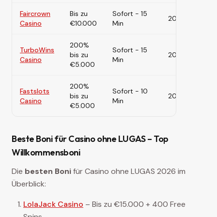
Faircrown
Bis zu
Sofort - 15
20 EUR
Casino
€10.000
Min
200%
TurboWins
Sofort - 15
bis zu
20 EUR
Casino
Min
€5.000
200%
Fastslots
Sofort - 10
bis zu
20 EUR
Casino
Min
€5.000
Beste Boni für Casino ohne LUGAS – Top
Willkommensboni
Die
besten Boni
für
Casino ohne LUGAS
2026
im
Überblick:
LolaJack Casino
–
Bis zu €15.000
+ 400 Free
Spins