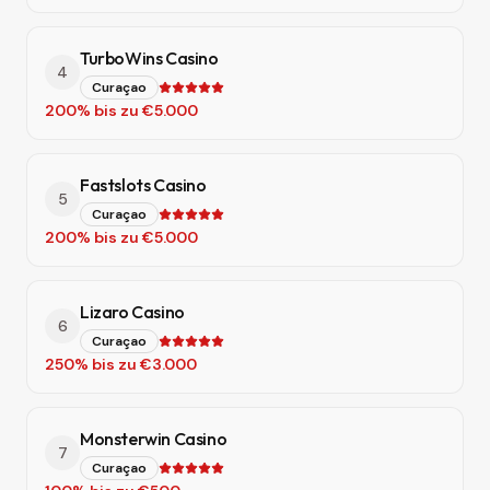
TurboWins Casino
4
Curaçao
200% bis zu €5.000
Fastslots Casino
5
Curaçao
200% bis zu €5.000
Lizaro Casino
6
Curaçao
250% bis zu €3.000
Monsterwin Casino
7
Curaçao