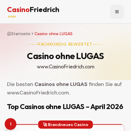
Casino
Friedrich
.com
Startseite
Casino ohne LUGAS
FACHKUNDIG BEWERTET
Casino ohne LUGAS
www.CasinoFriedrich.com
Die besten
Casinos ohne LUGAS
finden Sie auf
www.CasinoFriedrich.com
.
Top Casinos ohne LUGAS – April 2026
1
🚀 Brandneues Casino