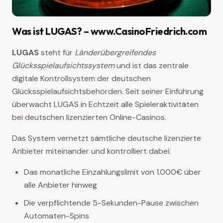
Was ist LUGAS? – www.CasinoFriedrich.com
LUGAS
steht für
Länderübergreifendes
Glücksspielaufsichtssystem
und ist das zentrale
digitale Kontrollsystem der deutschen
Glücksspielaufsichtsbehörden. Seit seiner Einführung
überwacht LUGAS in Echtzeit alle Spieleraktivitäten
bei deutschen lizenzierten Online-Casinos.
Das System vernetzt sämtliche deutsche lizenzierte
Anbieter miteinander und kontrolliert dabei:
Das monatliche Einzahlungslimit von 1.000€ über
alle Anbieter hinweg
Die verpflichtende 5-Sekunden-Pause zwischen
Automaten-Spins