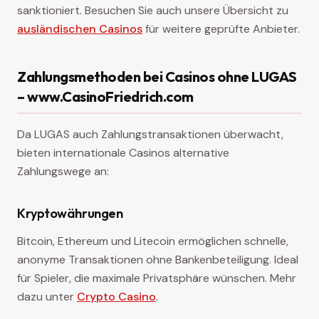
sanktioniert. Besuchen Sie auch unsere Übersicht zu
ausländischen Casinos
für weitere geprüfte Anbieter.
Zahlungsmethoden bei Casinos ohne LUGAS
–
www.CasinoFriedrich.com
Da LUGAS auch Zahlungstransaktionen überwacht,
bieten internationale Casinos alternative
Zahlungswege an:
Kryptowährungen
Bitcoin, Ethereum und Litecoin ermöglichen schnelle,
anonyme Transaktionen ohne Bankenbeteiligung. Ideal
für Spieler, die maximale Privatsphäre wünschen. Mehr
dazu unter
Crypto Casino
.