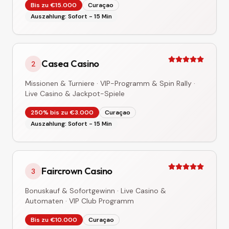
Bis zu €15.000
Curaçao
Auszahlung:
Sofort - 15 Min
Casea Casino
2
Missionen & Turniere · VIP-Programm & Spin Rally ·
Live Casino & Jackpot-Spiele
250% bis zu €3.000
Curaçao
Auszahlung:
Sofort - 15 Min
Faircrown Casino
3
Bonuskauf & Sofortgewinn · Live Casino &
Automaten · VIP Club Programm
Bis zu €10.000
Curaçao