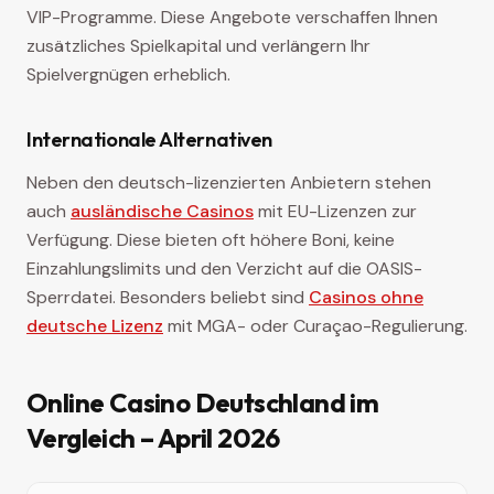
VIP-Programme. Diese Angebote verschaffen Ihnen
zusätzliches Spielkapital und verlängern Ihr
Spielvergnügen erheblich.
Internationale Alternativen
Neben den deutsch-lizenzierten Anbietern stehen
auch
ausländische Casinos
mit EU-Lizenzen zur
Verfügung. Diese bieten oft höhere Boni, keine
Einzahlungslimits und den Verzicht auf die OASIS-
Sperrdatei. Besonders beliebt sind
Casinos ohne
deutsche Lizenz
mit MGA- oder Curaçao-Regulierung.
Online Casino Deutschland im
Vergleich – April 2026