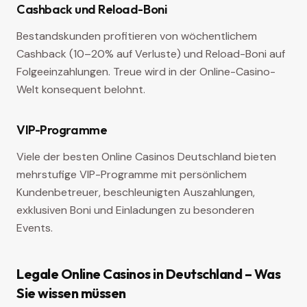
Cashback und Reload-Boni
Bestandskunden profitieren von wöchentlichem
Cashback (10–20% auf Verluste) und Reload-Boni auf
Folgeeinzahlungen. Treue wird in der Online-Casino-
Welt konsequent belohnt.
VIP-Programme
Viele der besten Online Casinos Deutschland bieten
mehrstufige VIP-Programme mit persönlichem
Kundenbetreuer, beschleunigten Auszahlungen,
exklusiven Boni und Einladungen zu besonderen
Events.
Legale Online Casinos in Deutschland – Was
Sie wissen müssen