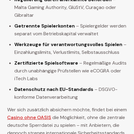
Malta Gaming Authority, GlüStV, Curaçao oder
Gibraltar
Getrennte Spielerkonten
– Spielergelder werden
separat vom Betriebskapital verwaltet
Werkzeuge für verantwortungsvolles Spielen
–
Einzahlungslimits, Verlustlimits, Selbstausschluss
Zertifizierte Spielsoftware
– Regelmäßige Audits
durch unabhängige Prüfstellen wie eCOGRA oder
iTech Labs
Datenschutz nach EU-Standards
– DSGVO-
konforme Datenverarbeitung
Wer sich zusätzlich absichern möchte, findet bei einem
Casino ohne OASIS
die Möglichkeit, ohne die zentrale
deutsche Sperrdatei zu spielen – mit Anbietern, die
dennoch strenge internationale Sicherheitsstandards