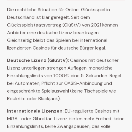
Die rechtliche Situation für Online-Glücksspiel in
Deutschland ist klar geregelt. Seit dem
Glücksspielstaatsvertrag (GlüStV) von 2021 können
Anbieter eine deutsche Lizenz beantragen.
Gleichzeitig bleibt das Spielen bei international
lizenzierten Casinos für deutsche Bürger legal.
Deutsche Lizenz (GlüStV):
Casinos mit deutscher
Lizenz unterliegen strengen Auflagen: monatliche
Einzahlungslimits von 1.000€, eine 5-Sekunden-Regel
bei Automaten, Pflicht zur OASIS-Anbindung und
eingeschränkte Spielauswahl (keine Tischspiele wie
Roulette oder Blackjack).
Internationale Lizenzen:
EU-regulierte Casinos mit
MGA- oder Gibraltar-Lizenz bieten mehr Freiheit: keine
Einzahlungslimits, keine Zwangspausen, das volle