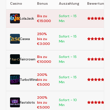
Casino
Bonus
Auszahlung
Bewertung
Bis zu
Sofort - 15
LolaJack
€15.000
Min
250%
Sofort - 15
Casea
bis zu
Min
€3.000
Bis zu
Sofort - 15
Faircrown
€10.000
Min
200%
Sofort - 15
TurboWins
bis zu
Min
€5.000
200%
Sofort - 10
Fastslots
bis zu
Min
€5.000