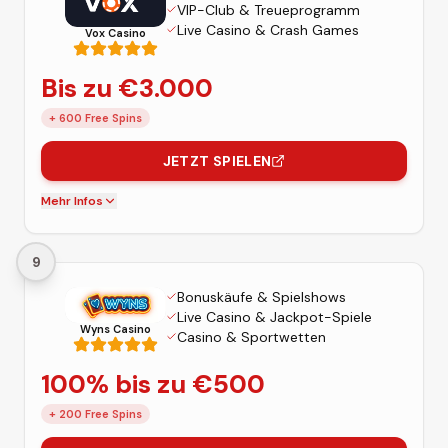
VIP-Club & Treueprogramm
Live Casino & Crash Games
Vox Casino
Bis zu €3.000
+ 600 Free Spins
JETZT SPIELEN
Mehr Infos
9
Bonuskäufe & Spielshows
Live Casino & Jackpot-Spiele
Wyns Casino
Casino & Sportwetten
100% bis zu €500
+ 200 Free Spins