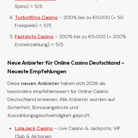
Spins)
⭐
5
/5
TurboWins Casino
–
200% bis zu €5.000
(+ 50
Freispiele)
⭐
5
/5
Fastslots Casino
–
200% bis zu €5.000
(+ 200%
Ersteinzahlung)
⭐
5
/5
Neue Anbieter für Online Casino Deutschland –
Neueste Empfehlungen
Diese
neuen Anbieter
haben sich 2026 als
besonders empfehlenswert für Online Casino
Deutschland erwiesen. Alle Anbieter wurden auf
Sicherheit, Bonusangebote und
Auszahlungsgeschwindigkeit geprüft.
LolaJack Casino
–
Live Casino & Jackpots
,
VIP
Club & Aktionen