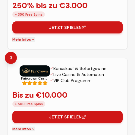
250% bis zu €3.000
+ 350 Free Spins
JETZT SPIELEN
Mehr Infos
3
Bonuskauf & Sofortgewinn
Live Casino & Automaten
Faircrown Casino
VIP Club Programm
Bis zu €10.000
+ 500 Free Spins
JETZT SPIELEN
Mehr Infos