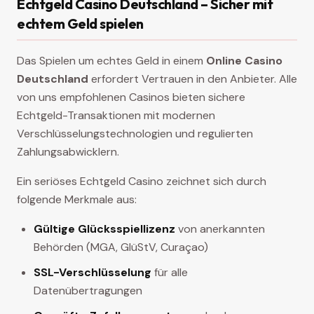
Echtgeld Casino Deutschland – Sicher mit
echtem Geld spielen
Das Spielen um echtes Geld in einem
Online Casino
Deutschland
erfordert Vertrauen in den Anbieter. Alle
von uns empfohlenen Casinos bieten sichere
Echtgeld-Transaktionen mit modernen
Verschlüsselungstechnologien und regulierten
Zahlungsabwicklern.
Ein seriöses Echtgeld Casino zeichnet sich durch
folgende Merkmale aus:
Gültige Glücksspiellizenz
von anerkannten
Behörden (MGA, GlüStV, Curaçao)
SSL-Verschlüsselung
für alle
Datenübertragungen