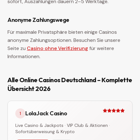
sofort, Auszahlungen dauern 2–5 Werktage.
Anonyme Zahlungswege
Für maximale Privatsphäre bieten einige Casinos
anonyme Zahlungsoptionen. Besuchen Sie unsere
Seite zu
Casino ohne Verifizierung
für weitere
Informationen.
Alle Online Casinos Deutschland – Komplette
Übersicht 2026
LolaJack Casino
1
Live Casino & Jackpots · VIP Club & Aktionen ·
Sofortüberweisung & Krypto