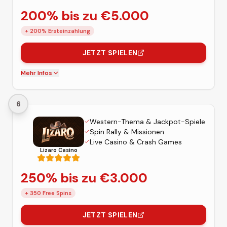
200% bis zu €5.000
+ 200% Ersteinzahlung
JETZT SPIELEN
Mehr Infos
6
Western-Thema & Jackpot-Spiele
Spin Rally & Missionen
Live Casino & Crash Games
Lizaro Casino
250% bis zu €3.000
+ 350 Free Spins
JETZT SPIELEN