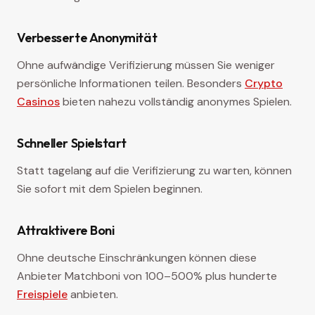
Verbesserte Anonymität
Ohne aufwändige Verifizierung müssen Sie weniger
persönliche Informationen teilen. Besonders
Crypto
Casinos
bieten nahezu vollständig anonymes Spielen.
Schneller Spielstart
Statt tagelang auf die Verifizierung zu warten, können
Sie sofort mit dem Spielen beginnen.
Attraktivere Boni
Ohne deutsche Einschränkungen können diese
Anbieter Matchboni von 100–500% plus hunderte
Freispiele
anbieten.