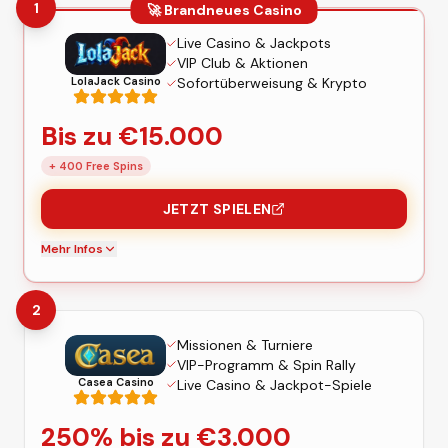
1
🚀 Brandneues Casino
Live Casino & Jackpots
VIP Club & Aktionen
LolaJack Casino
Sofortüberweisung & Krypto
Bis zu €15.000
+ 400 Free Spins
JETZT SPIELEN
Mehr Infos
2
Missionen & Turniere
VIP-Programm & Spin Rally
Casea Casino
Live Casino & Jackpot-Spiele
250% bis zu €3.000