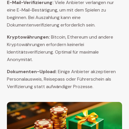
E-Mail-Verifizierung:
Viele Anbieter verlangen nur
eine E-Mail-Bestätigung, um mit dem Spielen zu
beginnen. Bei Auszahlung kann eine
Dokumentenverifizierung erforderlich sein.
Kryptowährungen:
Bitcoin, Ethereum und andere
Kryptowährungen erfordern keinerlei
Identitätsverifizierung. Optimal für maximale
Anonymität.
Dokumenten-Upload:
Einige Anbieter akzeptieren
Personalausweis, Reisepass oder Führerschein als
Verifizierung statt aufwändiger Prozesse.