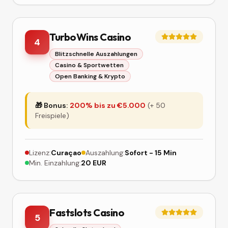
TurboWins Casino
4
Blitzschnelle Auszahlungen
Casino & Sportwetten
Open Banking & Krypto
🎁 Bonus:
200% bis zu €5.000
(
+ 50
Freispiele
)
Lizenz:
Curaçao
Auszahlung:
Sofort - 15 Min
Min. Einzahlung:
20 EUR
Fastslots Casino
5