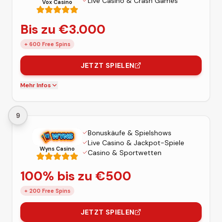
Live Casino & Crash Games
Vox Casino
Bis zu €3.000
+ 600 Free Spins
JETZT SPIELEN
Mehr Infos
9
Bonuskäufe & Spielshows
Live Casino & Jackpot-Spiele
Wyns Casino
Casino & Sportwetten
100% bis zu €500
+ 200 Free Spins
JETZT SPIELEN