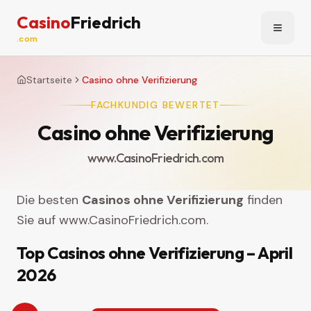
Casino
Friedrich
.com
Startseite
Casino ohne Verifizierung
FACHKUNDIG BEWERTET
Casino ohne Verifizierung
www.CasinoFriedrich.com
Die besten
Casinos ohne Verifizierung
finden
Sie auf
www.CasinoFriedrich.com
.
Top Casinos ohne Verifizierung – April
2026