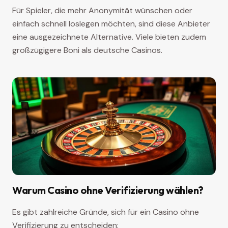
Für Spieler, die mehr Anonymität wünschen oder
einfach schnell loslegen möchten, sind diese Anbieter
eine ausgezeichnete Alternative. Viele bieten zudem
großzügigere Boni als deutsche Casinos.
Warum Casino ohne Verifizierung wählen?
Es gibt zahlreiche Gründe, sich für ein Casino ohne
Verifizierung zu entscheiden: