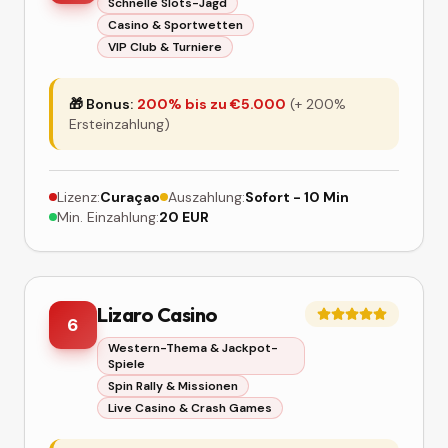
Schnelle Slots-Jagd
Casino & Sportwetten
VIP Club & Turniere
🎁 Bonus:
200% bis zu €5.000
(
+ 200%
Ersteinzahlung
)
Lizenz:
Curaçao
Auszahlung:
Sofort - 10 Min
Min. Einzahlung:
20 EUR
Lizaro Casino
6
Western-Thema & Jackpot-
Spiele
Spin Rally & Missionen
Live Casino & Crash Games