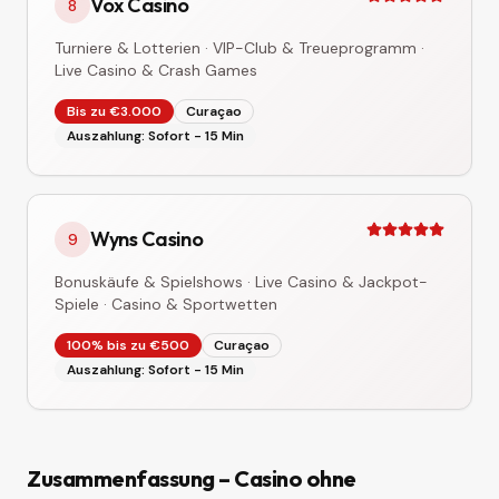
Vox Casino
8
Turniere & Lotterien · VIP-Club & Treueprogramm ·
Live Casino & Crash Games
Bis zu €3.000
Curaçao
Auszahlung:
Sofort - 15 Min
Wyns Casino
9
Bonuskäufe & Spielshows · Live Casino & Jackpot-
Spiele · Casino & Sportwetten
100% bis zu €500
Curaçao
Auszahlung:
Sofort - 15 Min
Zusammenfassung – Casino ohne